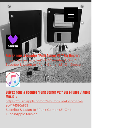
Suivez nous & écoutez "Funk Corner #2 " Sur Deezer :
https://deezer.page.link/v1rACmsP4my1zGuq7
Suscribe & Listen to "Funk Corner #2" On Deezer :
Suivez nous & écoutez "Funk Corner #2 " Sur I-Tunes / Apple
Music :
https://music.apple.com/fr/album/f-u-n-k-corner-2-
ep/1745906985
Suscribe & Listen to "Funk Corner #2" On I-
Tunes/Apple Music :